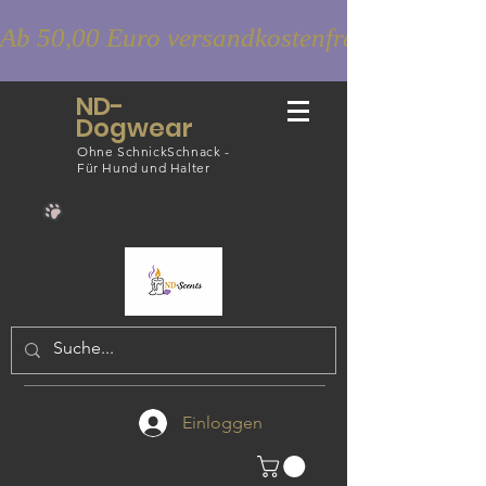
Ab 50,00 Euro versandkostenfrei
ND-
Dogwear
Ohne SchnickSchnack -
Für Hund und Halter
Einloggen