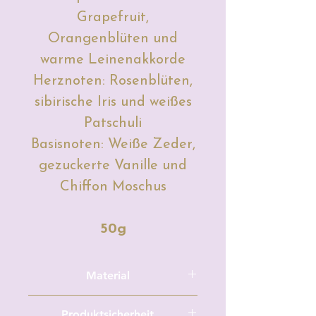
Grapefruit,
Orangenblüten und
warme Leinenakkorde
Herznoten: Rosenblüten,
sibirische Iris und weißes
Patschuli
Basisnoten: Weiße Zeder,
gezuckerte Vanille und
Chiffon Moschus
50g
Material
Sojawachs, Duftöl, Farbe (Mica
Produktsicherheit