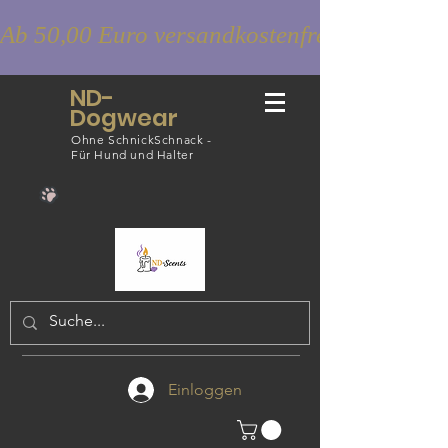
Ab 50,00 Euro versandkostenfrei
ND-
Dogwear
Ohne SchnickSchnack -
Für Hund und Halter
Einloggen